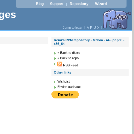
Blog
Support
Repository
Wizard
|
|
|
ages
Jump to letter: [
A
P
U
X
]
Remi's RPM repository - fedora - 44 - php85 -
x86_64
« Back to distro
« Back to repo
RSS Feed
Other links
WishList
Envies cadeaux