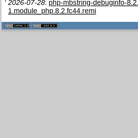
2026-07-28
:
php-mbstring-debuginfo-8.2
1.module_php.8.2.fc44.remi
XHTML
CSS
1.1 valide
2.0 valide